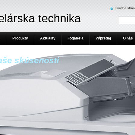
Úvodná strán
elárska technika
s
Produkty
Aktuality
Fogaléria
Výpredaj
O nás
aše skúsenosti