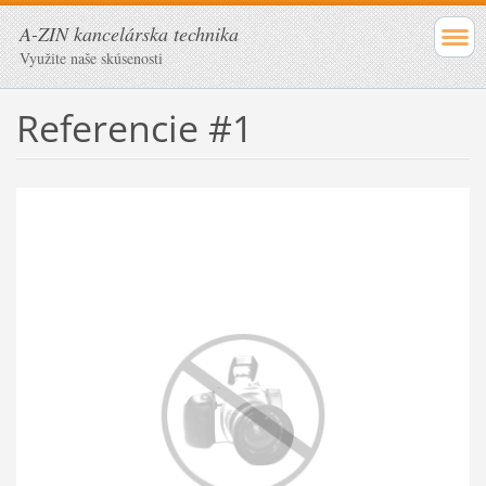
A-ZIN kancelárska technika
Využite naše skúsenosti
Referencie #1